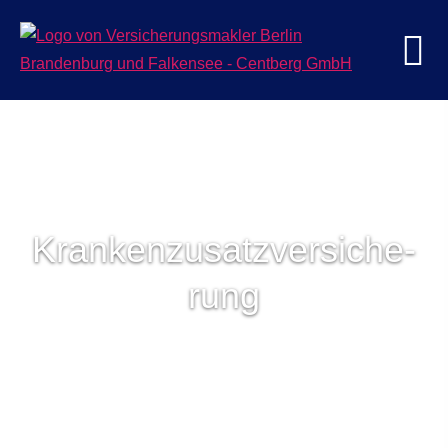
Kranken­zusatz­ver­si­che­
rung